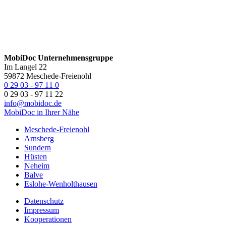
Mobi
Doc
Unternehmensgruppe
Im Langel 22
59872 Meschede-Freienohl
0 29 03 ‑ 97 11 0
0 29 03 ‑ 97 11 22
info@mobidoc.de
MobiDoc in Ihrer Nähe
Meschede-Freienohl
Arnsberg
Sundern
Hüsten
Neheim
Balve
Eslohe-Wenholthausen
Datenschutz
Impressum
Kooperationen