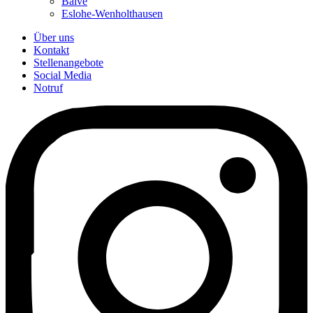
Balve
Eslohe-Wenholthausen
Über uns
Kontakt
Stellenangebote
Social Media
Notruf